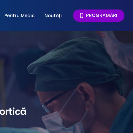
PROGRAMĂRI
Pentru Medici
Noutăți
ortică