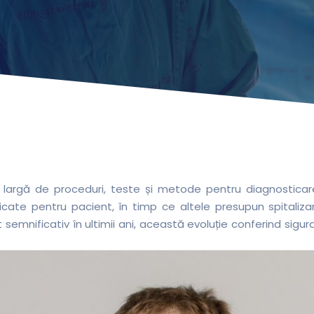
rgă de proceduri, teste și metode pentru diagnosticarea
ate pentru pacient, în timp ce altele presupun spitalizare ș
 semnificativ în ultimii ani, această evoluție conferind sigura