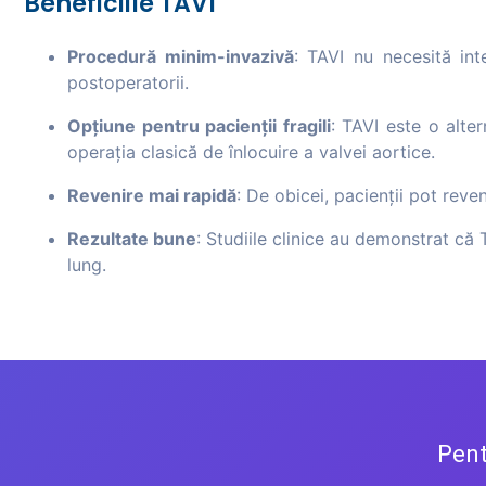
Beneficiile TAVI
Procedură minim-invazivă
: TAVI nu necesită int
postoperatorii.
Opțiune pentru pacienții fragili
: TAVI este o alter
operația clasică de înlocuire a valvei aortice.
Revenire mai rapidă
: De obicei, pacienții pot reve
Rezultate bune
: Studiile clinice au demonstrat că 
lung.
Pent