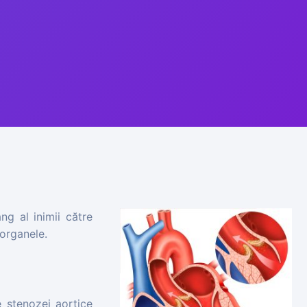
ng al inimii către
 organele.
e stenozei aortice