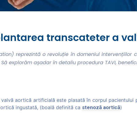
lantarea transcateter a val
ion) reprezintă o revoluție în domeniul intervențiilor c
ă explorăm așadar în detaliu procedura TAVI, beneficiile 
vă aortică artificială este plasată în corpul pacientului pr
ortică ingustată, (boală definită ca
stenoză aortică
)