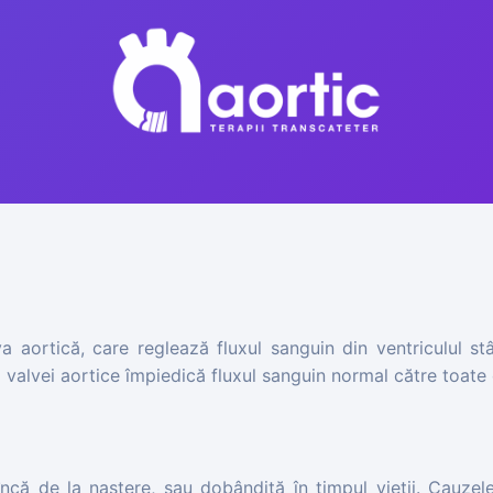
 aortică, care reglează fluxul sanguin din ventriculul stâ
a valvei aortice împiedică fluxul sanguin normal către toate
ncă de la naștere, sau dobândită în timpul vieții. Cauzel