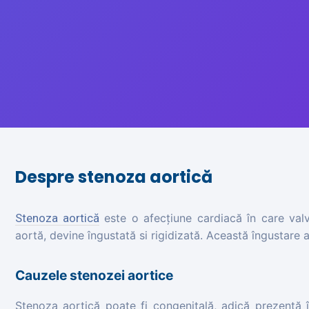
Despre stenoza aortică
Stenoza aortică
este o afecțiune cardiacă în care valva
aortă, devine îngustată si rigidizată. Această îngustare 
Cauzele stenozei aortice
Stenoza aortică poate fi congenitală, adică prezentă î