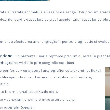
tate si tratate anomalii ale vaselor de sange. Boli precum atero
ologiilor cardio-vasculare de tipul accidentului vascular cerebral
manda efectuarea unei angiografii pentru diagnostic si evaluar
nariene
– in prezenta unor simptome precum durerea in piept (a
rdiograma /vizibile prin ecografie cardiaca.
le periferice – cu ajutorul angiografiei este examinat fluxul
blocajelor la nivelul arterelor membrelor inferioare,
riale.
te in urma unui test EKG de efort.
e – conexiuni anormale intre artere si vene.
i ecografii Doppler.