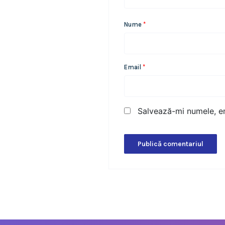
Nume
*
Email
*
Salvează-mi numele, em