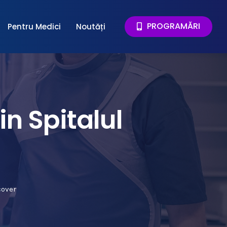
PROGRAMĂRI
Pentru Medici
Noutăți
in Spitalul
cover