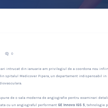
0
ari intrucat din ianuarie am privilegiul de a coordona nou infi
 din spitalul Medicover Pipera, un departament indispensabil i
diovasculara.
pune de o sala moderna de angiografie pentru examinari detalia
otata cu un angiograful performant
GE Innova IGS 5
, tehnologie p